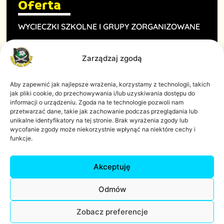
Oferta
WYCIECZKI SZKOLNE I GRUPY ZORGANIZOWANE
URODZINY DLA DZIECI
Zarządzaj zgodą
IMPREZY FIRMOWE
GOŚCIE INDYWIDUALNI
Aby zapewnić jak najlepsze wrażenia, korzystamy z technologii, takich
jak pliki cookie, do przechowywania i/lub uzyskiwania dostępu do
informacji o urządzeniu. Zgoda na te technologie pozwoli nam
PIRACKIE WAKACJE
przetwarzać dane, takie jak zachowanie podczas przeglądania lub
unikalne identyfikatory na tej stronie. Brak wyrażenia zgody lub
Inne
wycofanie zgody może niekorzystnie wpłynąć na niektóre cechy i
funkcje.
POLITYKA PRYWATNOŚCI
Akceptuję
REGULAMIN
Odmów
© 2025
Nenufar Fun Factory Sp. z o.o
Wszystkie prawa
Zobacz preferencje
zastrzeżone