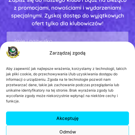
z promocjami, nowościami i wydarzeniami
specjalnymi. Zyskaj dostęp do wyjątkowych
ofert tylko dla klubowiczów!
Zarządzaj zgodą
Aby zapewnić jak najlepsze wrażenia, korzystamy z technologii, takich
jak pliki cookie, do przechowywania i/lub uzyskiwania dostępu do
informacji o urządzeniu. Zgoda na te technologie pozwoli nam
Wyrażam zgodę na otrzymywanie drogą
przetwarzać dane, takie jak zachowanie podczas przeglądania lub
elektroniczną na wskazany przeze mnie adres
unikalne identyfikatory na tej stronie. Brak wyrażenia zgody lub
e-mail informacji handlowej w rozumieniu art.
wycofanie zgody może niekorzystnie wpłynąć na niektóre cechy i
10 ust. 1 ustawy z dnia 17 lipca 2002 roku o
funkcje.
świadczeniu usług drogą elektroniczną.
ZAPISZ SIĘ
Akceptuję
Odmów