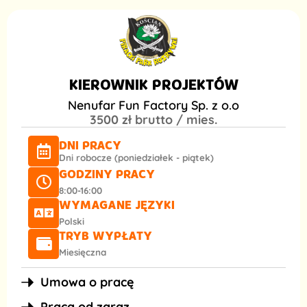
KIEROWNIK PROJEKTÓW
Nenufar Fun Factory Sp. z o.o
3500 zł brutto / mies.
DNI PRACY
Dni robocze (poniedziałek - piątek)
GODZINY PRACY
8:00-16:00
WYMAGANE JĘZYKI
Polski
TRYB WYPŁATY
Miesięczna
Umowa o pracę
Praca od zaraz