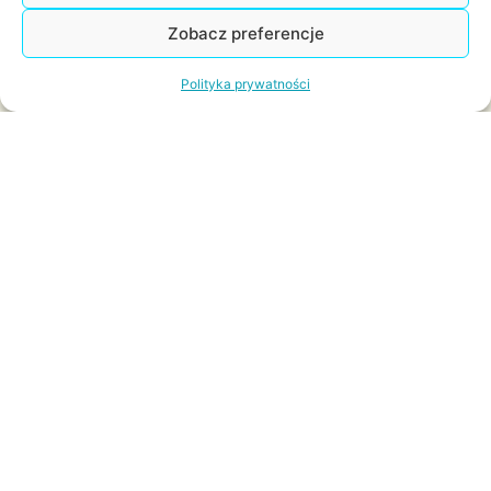
Zobacz preferencje
Polityka prywatności
POPRZEDNI
NASTĘPNY
Kierownik Projektów 7
Kierownik Projektów 9
DOŁĄCZ DO KLUBU
PIRACKIEGO PARKU!
Zapisz się do naszego klubu i bądź na bieżąco