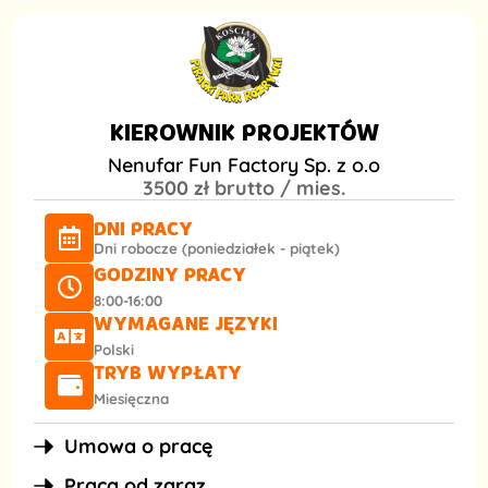
KIEROWNIK PROJEKTÓW
Nenufar Fun Factory Sp. z o.o
3500 zł brutto / mies.
DNI PRACY
Dni robocze (poniedziałek - piątek)
GODZINY PRACY
8:00-16:00
WYMAGANE JĘZYKI
Polski
TRYB WYPŁATY
Miesięczna
Umowa o pracę
Praca od zaraz